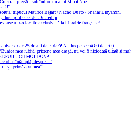
e Corso-ul pregătit sub îndrumarea lui Mihai Nae
vată!”
solută: tripticul Maurice Béjart / Nacho Duato / Shahar Binyamini
 lineup-ul celei de-a 6-a ediții
expuse într-o locație exclusivistă la Librairie française!
 aniversar de 25 de ani de carieră! A adus pe scenă 80 de artiști
Bunica mea iubită, prietena mea dragă, nu vei fi niciodată uitată şi mu
 REPUBLICII MOLDOVA
 ce ni se întâmplă, despre…”
”Tu ești primăvara mea”!