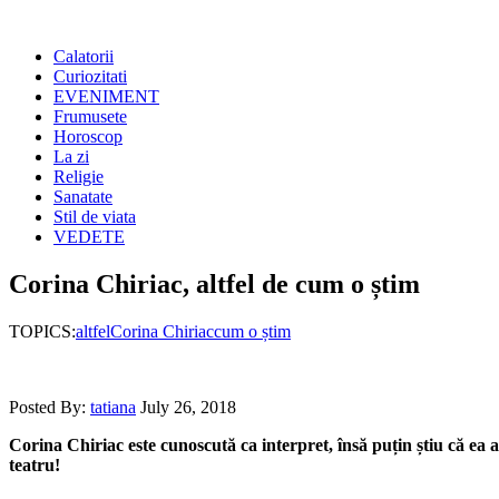
Calatorii
Curiozitati
EVENIMENT
Frumusete
Horoscop
La zi
Religie
Sanatate
Stil de viata
VEDETE
Corina Chiriac, altfel de cum o știm
TOPICS:
altfel
Corina Chiriac
cum o știm
Posted By:
tatiana
July 26, 2018
Corina Chiriac este cunoscută ca interpret, însă puțin știu că ea a 
teatru!