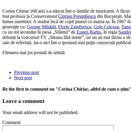
Corina Chiriac (68 ani) s-a născut într-o familie de muzicieni. A făcut 
fost profesor la Conservatorul
Ciprian Porumbescu
din Bucureşti. Mama
lumea sunetelor. A studiat încă de copil pianul cu mama sa. În 1967 d
generaţie cu:
George Mihăiţă
,
Florin Zamfirescu
,
Gelu Colceag
,
Tama
cu un rol secundar în piesa „Sfântul” de
Eugen Barbu
, în regia
Sande
debutat la concursul TV „Steaua fără nume”, iar un an mai târziu a ob
sale de referință. Iat-o aici într-o ipostază mai puțin cunoscută publi
Filmarea mai jos postată de artistă:
Previous post
Next post
Be the first to comment
on "Corina Chiriac, altfel de cum o știm
Leave a comment
Your email address will not be published.
Comment