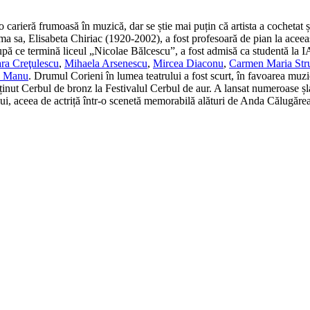
o carieră frumoasă în muzică, dar se știe mai puțin că artista a cochetat 
 sa, Elisabeta Chiriac (1920-2002), a fost profesoară de pian la aceeași
upă ce termină liceul „Nicolae Bălcescu”, a fost admisă ca studentă la I
ra Creţulescu
,
Mihaela Arsenescu
,
Mircea Diaconu
,
Carmen Maria Str
i Manu
. Drumul Corieni în lumea teatrului a fost scurt, în favoarea muzic
ținut Cerbul de bronz la Festivalul Cerbul de aur. A lansat numeroase șl
cului, aceea de actriță într-o scenetă memorabilă alături de Anda Călugă
"