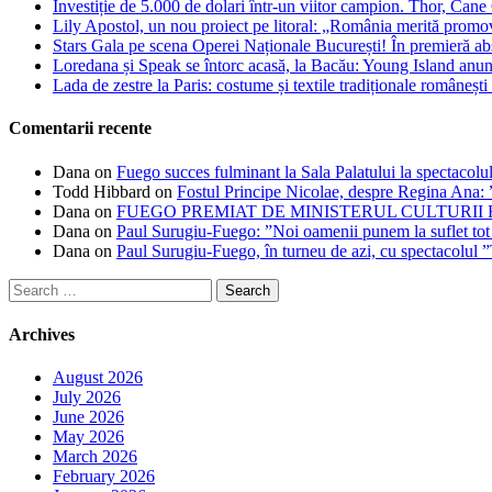
Investiție de 5.000 de dolari într-un viitor campion. Thor, Can
Lily Apostol, un nou proiect pe litoral: „România merită promo
Stars Gala pe scena Operei Naționale București! În premieră ab
Loredana și Speak se întorc acasă, la Bacău: Young Island anunță
Lada de zestre la Paris: costume și textile tradiționale românești 
Comentarii recente
Dana
on
Fuego succes fulminant la Sala Palatului la spectacolul
Todd Hibbard
on
Fostul Principe Nicolae, despre Regina Ana: ”
Dana
on
FUEGO PREMIAT DE MINISTERUL CULTURII
Dana
on
Paul Surugiu-Fuego: ”Noi oamenii punem la suflet tot
Dana
on
Paul Surugiu-Fuego, în turneu de azi, cu spectacolul 
Search
for:
Archives
August 2026
July 2026
June 2026
May 2026
March 2026
February 2026