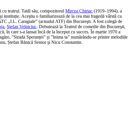
și cu teatrul. Tatăl său, compozitorul
Mircea Chiriac
(1919–1994), a
 instituție. Aceştia o familiarizează de la cea mai fragedă vârstă cu
ATC „I.L. Caragiale” (actualul ATF) din Bucureşti. A fost colegă de
uja
,
Ştefan Velniciuc
. Debutează la Teatrul de comedie din Bucureşti,
ii, în care s-a lansat încă de la început cu succes. În martie 1970 a
agăre, ”Strada Speranței” și ”Inima ta” numărându-se printre melodiile
reanu, Ștefan Bănică Senior și Nicu Constantin.