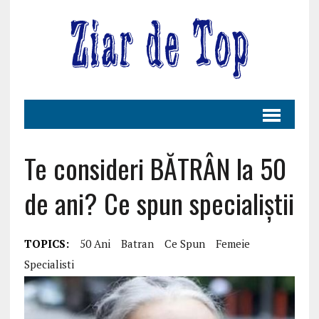
Te consideri BĂTRÂN la 50
de ani? Ce spun specialiștii
TOPICS:
50 Ani
Batran
Ce Spun
Femeie
Specialisti