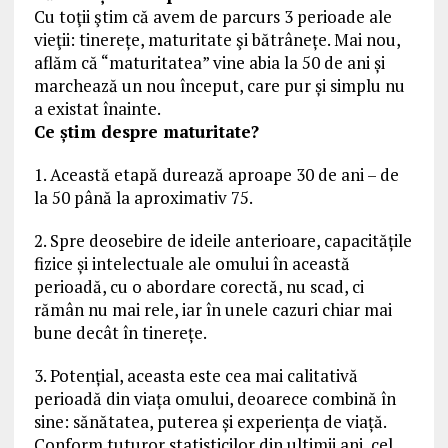
Cu toţii ştim că avem de parcurs 3 perioade ale
vieţii: tinerețe, maturitate şi bătrânețe. Mai nou,
aflăm că “maturitatea” vine abia la 50 de ani și
marchează un nou început, care pur și simplu nu
a existat înainte.
Ce știm despre maturitate?
1. Această etapă durează aproape 30 de ani – de
la 50 până la aproximativ 75.
2. Spre deosebire de ideile anterioare, capacitățile
fizice și intelectuale ale omului în această
perioadă, cu o abordare corectă, nu scad, ci
rămân nu mai rele, iar în unele cazuri chiar mai
bune decât în tinerețe.
3. Potențial, aceasta este cea mai calitativă
perioadă din viața omului, deoarece combină în
sine: sănătatea, puterea și experiența de viață.
Conform tuturor statisticilor din ultimii ani, cel