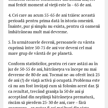
mai fericit moment al vieții este la – 65 de ani.
4. Cei care au acum 55-65 de ani trăiesc această
perioadă pentru prima dată în istoria omenirii.
Înainte, pur și simplu nu exista, pentru că oamenii
îmbătrâneau mult mai devreme.
5. În următoarele decenii, persoanele cu vârsta
cuprinsă între 50-75 de ani vor deveni cel mai
mare grup de vârstă de pe planetă.
Conform statisticilor, pentru cei care astăzi au în
jur de 50-55 de ani, bătrânețea va începe nu mai
devreme de 80 de ani. Tocmai ne-au oferit încă 25
de ani (!) de viață activă și ocupată. Problema este
că nu am fost învățați cum să folosim acest dar. Și
ca rezultat, trecând granița la 50 de ani și
acceptând din neștiință bătrânețea prematură,
riscăm să pierdem 25-30 de ani, care – fără
exagerare – ar putea fi cei mai buni din viața