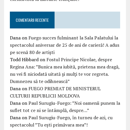
COMENTARII RECENTE
Dana
on
Fuego succes fulminant la Sala Palatului la
spectacolul aniversar de 25 de ani de carieră! A adus
pe scenă 80 de artiști
Todd Hibbard
on
Fostul Principe Nicolae, despre
Regina Ana: ”Bunica mea iubită, prietena mea dragă,
nu vei fi niciodată uitată şi mulţi te vor regreta.
Dumnezeu să te odihnească”
Dana
on
FUEGO PREMIAT DE MINISTERUL
CULTURII REPUBLICII MOLDOVA
Dana
on
Paul Surugiu-Fuego: ”Noi oamenii punem la
suflet tot ce ni se întâmplă, despre…”
Dana
on
Paul Surugiu-Fuego, în turneu de azi, cu
spectacolul ”Tu ești primăvara mea”!