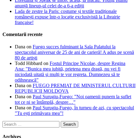
Loredana și Speak se întorc acasă, la Bacău: Young Island
anunță lineup-ul celei de-a 6-a ediții
Lada de zestre la Paris: costume și textile tradiționale
românești expuse într-o locație exclusivistă la Librairie
française!
Comentarii recente
Dana
on
Fuego succes fulminant la Sala Palatului la
spectacolul aniversar de 25 de ani de carieră! A adus pe scenă
80 de artiști
Todd Hibbard
on
Fostul Principe Nicolae, despre Regina
Ana: ”Bunica mea iubită, prietena mea dragă, nu vei fi
niciodată uitată şi mulţi te vor regreta. Dumnezeu să te
odihnească”
Dana
on
FUEGO PREMIAT DE MINISTERUL CULTURII
REPUBLICII MOLDOVA
Dana
on
Paul Surugiu-Fuego: ”Noi oamenii punem la suflet
tot ce ni se întâmplă, despre…”
Dana
on
Paul Surugiu-Fuego, în turneu de azi, cu spectacolul
”Tu ești primăvara mea”!
Search
for:
Archives