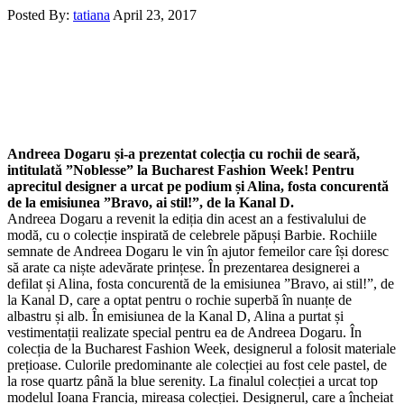
Posted By:
tatiana
April 23, 2017
Andreea Dogaru și-a prezentat colecția cu rochii de seară,
intitulată ”Noblesse” la Bucharest Fashion Week! Pentru
aprecitul designer a urcat pe podium și Alina, fosta concurentă
de la emisiunea ”Bravo, ai stil!”, de la Kanal D.
Andreea Dogaru a revenit la ediția din acest an a festivalului de
modă, cu o colecție inspirată de celebrele păpuși Barbie. Rochiile
semnate de Andreea Dogaru le vin în ajutor femeilor care își doresc
să arate ca niște adevărate prințese. În prezentarea designerei a
defilat și Alina, fosta concurentă de la emisiunea ”Bravo, ai stil!”, de
la Kanal D, care a optat pentru o rochie superbă în nuanțe de
albastru și alb. În emisiunea de la Kanal D, Alina a purtat și
vestimentații realizate special pentru ea de Andreea Dogaru. În
colecția de la Bucharest Fashion Week, designerul a folosit materiale
prețioase. Culorile predominante ale colecției au fost cele pastel, de
la rose quartz până la blue serenity. La finalul colecției a urcat top
modelul Ioana Francia, mireasa colecției. Designerul, care a încheiat