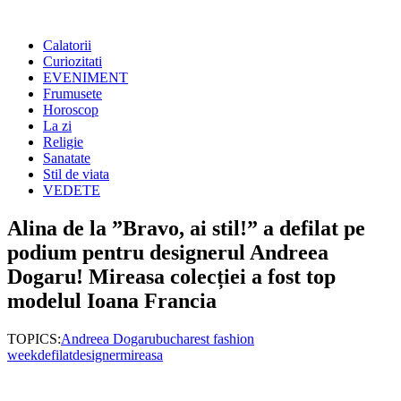
Calatorii
Curiozitati
EVENIMENT
Frumusete
Horoscop
La zi
Religie
Sanatate
Stil de viata
VEDETE
Alina de la ”Bravo, ai stil!” a defilat pe
podium pentru designerul Andreea
Dogaru! Mireasa colecției a fost top
modelul Ioana Francia
TOPICS:
Andreea Dogaru
bucharest fashion
week
defilat
designer
mireasa