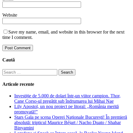
Website
Save my name, email, and website in this browser for the next
time I comment.
Caută
Search
for:
Articole recente
Investiție de 5.000 de dolari într-un viitor campion. Thor,
Cane Corso-ul pregătit sub îndrumarea lui Mihai Nae
Lily Apostol, un nou proiect pe litoral: „România merită
promovată!”
Stars Gala pe scena Operei Naționale București! În premieră
absolută: tripticul Maurice Béjart / Nacho Duato / Shahar
Binyamini